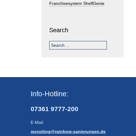
Franchisesystem ShelfGenie
Search
Info-Hotline:
07361 9777-200
E-Mail:
recruiting@rainbow-sanierungen.de