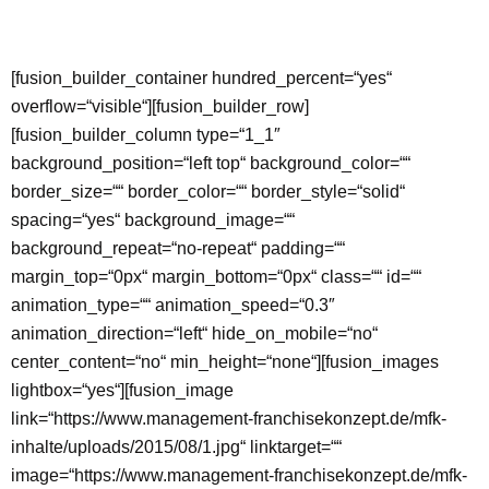
[fusion_builder_container hundred_percent=“yes“
overflow=“visible“][fusion_builder_row]
[fusion_builder_column type=“1_1″
background_position=“left top“ background_color=““
border_size=““ border_color=““ border_style=“solid“
spacing=“yes“ background_image=““
background_repeat=“no-repeat“ padding=““
margin_top=“0px“ margin_bottom=“0px“ class=““ id=““
animation_type=““ animation_speed=“0.3″
animation_direction=“left“ hide_on_mobile=“no“
center_content=“no“ min_height=“none“][fusion_images
lightbox=“yes“][fusion_image
link=“https://www.management-franchisekonzept.de/mfk-
inhalte/uploads/2015/08/1.jpg“ linktarget=““
image=“https://www.management-franchisekonzept.de/mfk-