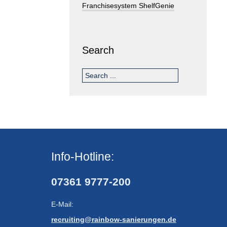
Franchisesystem ShelfGenie
Search
Info-Hotline:
07361 9777-200
E-Mail:
recruiting@rainbow-sanierungen.de