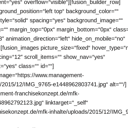
nt=“yes“ overflow=“visible“][fusion_builder_row]
ground_position=“left top“ background_color=““
style=“solid“ spacing=“yes“ background_image=““
=““ margin_top=“0px“ margin_bottom=“0px“ class=“
″ animation_direction=“left“ hide_on_mobile=“no“
[fusion_images picture_size=“fixed“ hover_type=“
ing=“12″ scroll_items=““ show_nav=“yes“
=“yes“ class=““ id=““]
f“ image=“https://www.management-
ds/2015/12/IMG_9765-e1448962803741.jpg“ alt=““/]
ement-franchisekonzept.de/mfk-
962792123.jpg“ linktarget=“_self“
isekonzept.de/mfk-inhalte/uploads/2015/12/IMG_