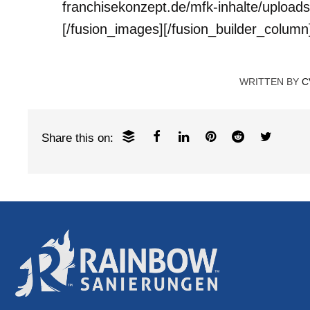
franchisekonzept.de/mfk-inhalte/uploa
[/fusion_images][/fusion_builder_column]
WRITTEN BY
C
Share this on: