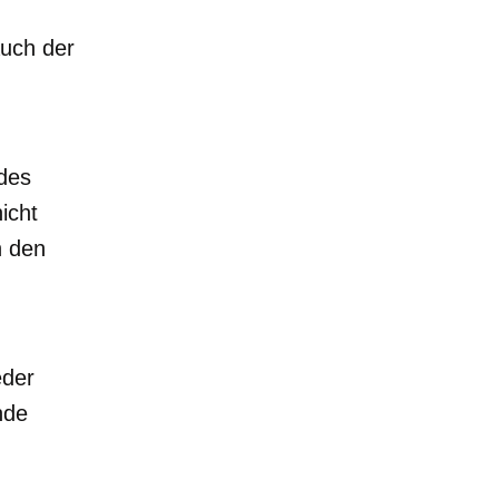
Auch der
 des
icht
n den
eder
nde