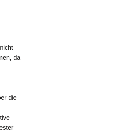
nicht
men, da
n
er die
tive
ester