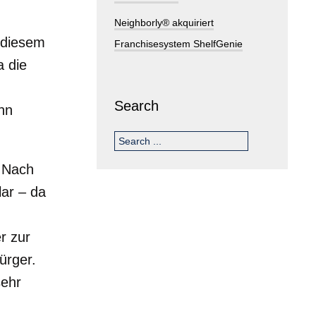
Neighborly® akquiriert
 diesem
Franchisesystem ShelfGenie
a die
Search
nn
. Nach
ar – da
r zur
ürger.
sehr