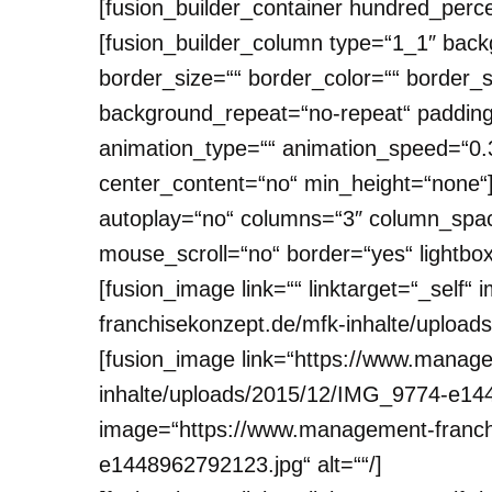
[fusion_builder_container hundred_perce
[fusion_builder_column type=“1_1″ back
border_size=““ border_color=““ border_
background_repeat=“no-repeat“ padding
animation_type=““ animation_speed=“0.3
center_content=“no“ min_height=“none“]
autoplay=“no“ columns=“3″ column_spac
mouse_scroll=“no“ border=“yes“ lightbox
[fusion_image link=““ linktarget=“_sel
franchisekonzept.de/mfk-inhalte/uploa
[fusion_image link=“https://www.manag
inhalte/uploads/2015/12/IMG_9774-e1448
image=“https://www.management-franch
e1448962792123.jpg“ alt=““/]